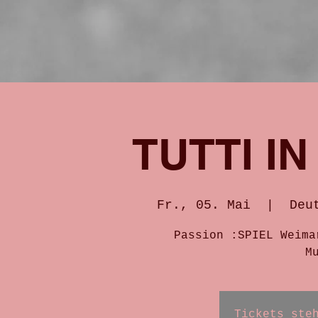
TUTTI I
Fr., 05. Mai
  |  
Deu
Passion :SPIEL Weima
Tickets ste