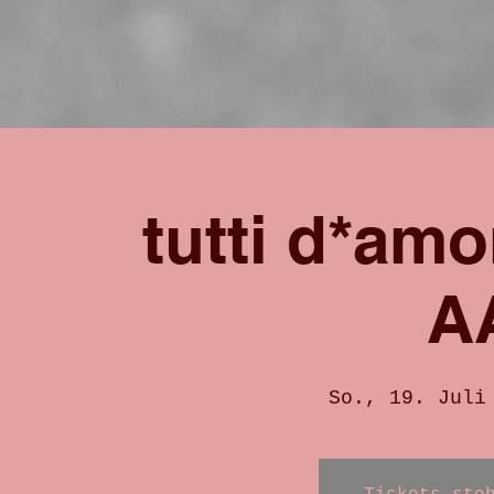
tutti d*a
A
So., 19. Juli