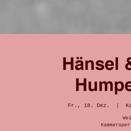
Hänsel &
Humper
Fr., 18. Dez.
  |  
K
We
Kammeroper