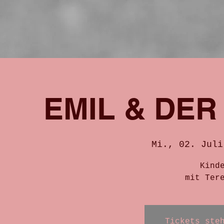
EMIL & DE
Mi., 02. Juli
Kind
mit Ter
Tickets ste