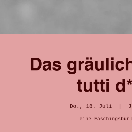
Das gräulic
tutti 
Do., 18. Juli
  |  
J
eine Faschingsbur